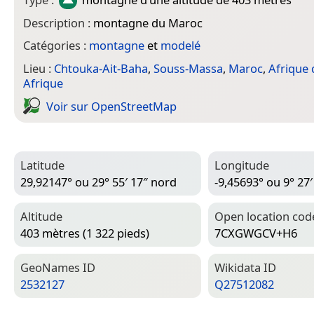
Description :
montagne du Maroc
Catégories :
montagne
et
modelé
Lieu :
Chtouka-Ait-Baha
,
Souss-Massa
,
Maroc
,
Afrique
Afrique
Voir sur Open­Street­Map
Latitude
Longitude
29,92147° ou 29° 55′ 17″ nord
-9,45693° ou 9° 27′
Altitude
Open location cod
403 mètres (1 322 pieds)
7CXGWGCV+H6
Geo­Names ID
Wiki­data ID
2532127
Q27512082