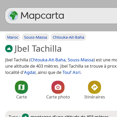
Maroc
Souss-Massa
Chtouka-Ait-Baha
Jbel Tachilla
Jbel Tachilla (
Chtouka-Ait-Baha
,
Souss-Massa
) est une m
une altitude de 403 mètres. Jbel Tachilla se trouve à prox
localité d'
Agdal
, ainsi que de
Toul’ Asri
.
Carte
Carte photo
Itinéraires
Type :
montagne
d’une altitude de 403 mètres