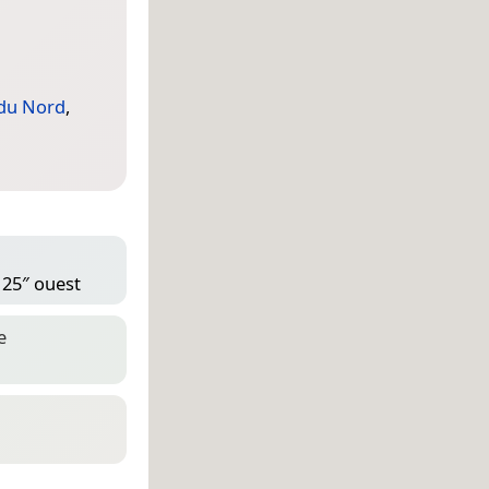
 du Nord
,
 25″ ouest
e