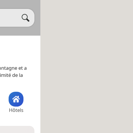
ontagne et a
imité de la
Hôtels