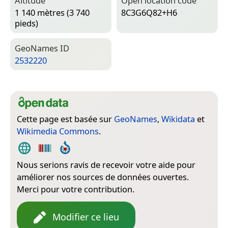
Altitude
Open location code
1 140 mètres (3 740
8C3G6Q82+H6
pieds)
Geo­Names ID
2532220
Cette page est basée sur
GeoNames
,
Wikidata
et
Wikimedia Commons
.
Nous serions ravis de recevoir votre aide pour
améliorer nos sources de données ouvertes.
Merci pour votre contribution.
Modifier ce lieu