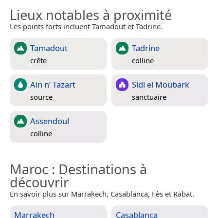
Lieux notables à proximité
Les points forts incluent Tamadout et Tadrine.
Tamadout
Tadrine
crête
colline
Ain n’ Tazart
Sidi el Moubark
source
sanctuaire
Assendoul
colline
Maroc
: Destinations à
découvrir
En savoir plus sur Marrakech, Casablanca, Fès et Rabat.
Marrakech
Casablanca