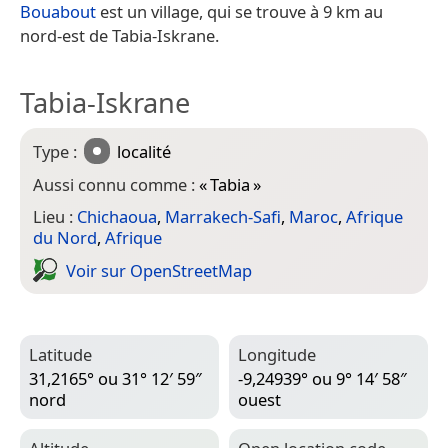
Bouabout
est un village, qui se trouve à 9 km au
nord-est de Tabia-Iskrane.
Tabia-Iskrane
Type :
localité
Aussi connu comme :
«
Tabia
»
Lieu :
Chichaoua
,
Marrakech-Safi
,
Maroc
,
Afrique
du Nord
,
Afrique
Voir sur Open­Street­Map
Latitude
Longitude
31,2165° ou 31° 12′ 59″
-9,24939° ou 9° 14′ 58″
nord
ouest