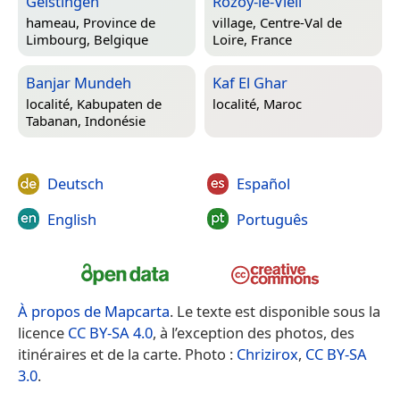
Geistingen
Rozoy-le-Vieil
hameau,
Province de
village,
Centre-Val de
Limbourg, Belgique
Loire, France
Banjar Mundeh
Kaf El Ghar
localité,
Kabupaten de
localité,
Maroc
Tabanan, Indonésie
Deutsch
Español
English
Português
À propos de Mapcarta
. Le texte est disponible sous la
licence
CC BY-SA 4.0
, à l’exception des photos, des
itinéraires et de la carte. Photo :
Chrizirox
,
CC BY-SA
3.0
.