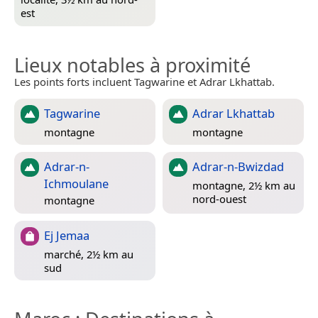
est
Lieux notables à proximité
Les points forts incluent Tagwarine et Adrar Lkhattab.
Tagwarine
Adrar Lkhattab
montagne
montagne
Adrar-n-
Adrar-n-Bwizdad
Ichmoulane
montagne, 2½ km au
nord-ouest
montagne
Ej Jemaa
marché, 2½ km au
sud