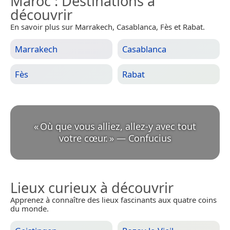
Maroc
: Destinations à
découvrir
En savoir plus sur Marrakech, Casablanca, Fès et Rabat.
Marrakech
Casablanca
Fès
Rabat
«
Où que vous alliez, allez-y avec tout
votre cœur.
»
—
Confucius
Lieux curieux à découvrir
Apprenez à connaître des lieux fascinants aux quatre coins
du monde.