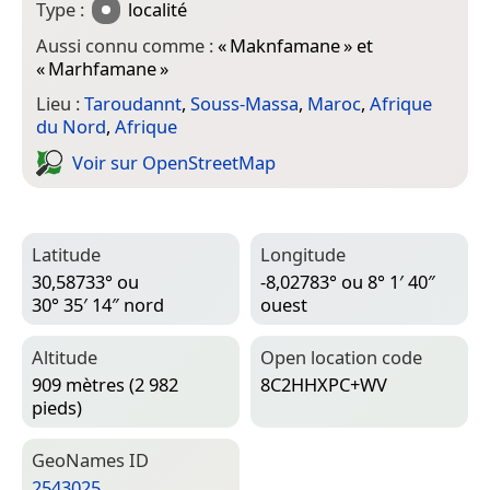
Type :
localité
Aussi connu comme :
«
Maknfamane
» et
«
Marhfamane
»
Lieu :
Taroudannt
,
Souss-Massa
,
Maroc
,
Afrique
du Nord
,
Afrique
Voir sur Open­Street­Map
Latitude
Longitude
30,58733° ou
-8,02783° ou 8° 1′ 40″
30° 35′ 14″ nord
ouest
Altitude
Open location code
909 mètres (2 982
8C2HHXPC+WV
pieds)
Geo­Names ID
2543025