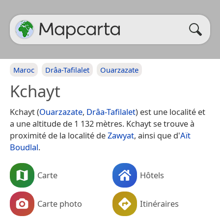
Maroc
Drâa-Tafilalet
Ouarzazate
Kchayt
Kchayt (
Ouarzazate
,
Drâa-Tafilalet
) est une localité et
a une altitude de 1 132 mètres. Kchayt se trouve à
proximité de la localité de
Zawyat
, ainsi que d'
Aït
Boudlal
.
Carte
Hôtels
Carte photo
Itinéraires