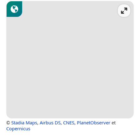
©
Stadia Maps
,
Airbus DS
,
CNES
,
PlanetObserver
et
Copernicus