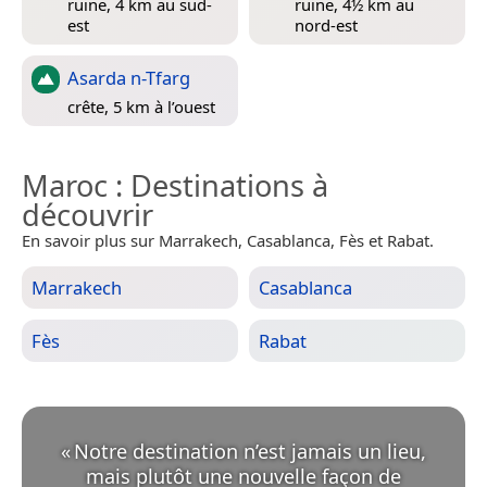
ruine, 4 km au sud-
ruine, 4½ km au
est
nord-est
Asarda n-Tfarg
crête, 5 km à l’ouest
Maroc
: Destinations à
découvrir
En savoir plus sur Marrakech, Casablanca, Fès et Rabat.
Marrakech
Casablanca
Fès
Rabat
«
Notre destination n’est jamais un lieu,
mais plutôt une nouvelle façon de