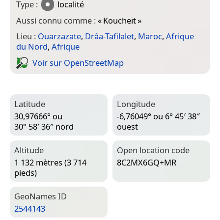
Type :
localité
Aussi connu comme :
«
Koucheït
»
Lieu :
Ouarzazate
,
Drâa-Tafilalet
,
Maroc
,
Afrique
du Nord
,
Afrique
Voir sur Open­Street­Map
Latitude
Longitude
30,97666° ou
-6,76049° ou 6° 45′ 38″
30° 58′ 36″ nord
ouest
Altitude
Open location code
1 132 mètres (3 714
8C2MX6GQ+MR
pieds)
Geo­Names ID
2544143