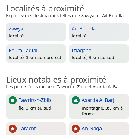
Localités à proximité
Explorez des destinations telles que Zawyat et Aït Boudlal.
Zawyat
Aït Boudlal
localité
localité
Foum Laqfal
Izlagane
localité, 3 km au nord-est
localité, 3 km au sud
Lieux notables à proximité
Les points forts incluent Tawrirt-n-Zbib et Asarda Al Barj.
Tawrirt-n-Zbib
Asarda Al Barj
île, 3 km au sud
montagne, 3½ km à
l’ouest
Taracht
An-Naga