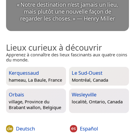
«
Notre destination n’est jamais un lieu,
mais plutôt une nouvelle façon de
regarder les choses.
»
—
Henry Miller
Lieux curieux à découvrir
Apprenez à connaître des lieux fascinants aux quatre coins
du monde.
Kerquessaud
Le Sud-Ouest
hameau,
La Baule, France
Montréal, Canada
Orbais
Wesleyville
village,
Province du
localité,
Ontario, Canada
Brabant wallon, Belgique
Deutsch
Español