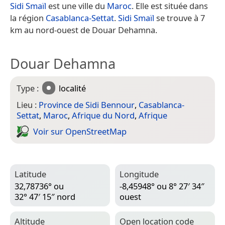
Sidi Smaïl
est une ville du
Maroc
. Elle est située dans
la région
Casablanca-Settat
.
Sidi Smaïl
se trouve à 7
km au nord-ouest de Douar Dehamna.
Douar Dehamna
Type :
localité
Lieu :
Province de Sidi Bennour
,
Casablanca-
Settat
,
Maroc
,
Afrique du Nord
,
Afrique
Voir sur Open­Street­Map
Latitude
Longitude
32,78736° ou
-8,45948° ou 8° 27′ 34″
32° 47′ 15″ nord
ouest
Altitude
Open location code