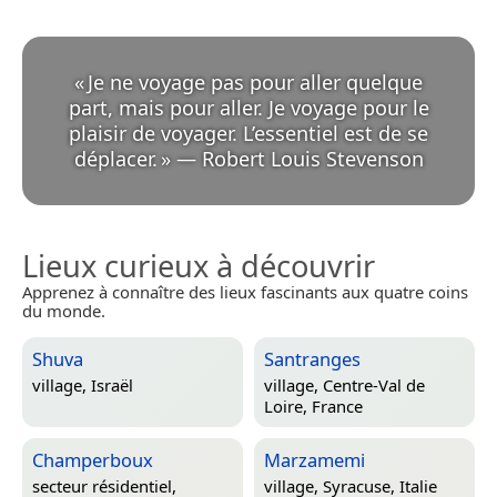
«
Je ne voyage pas pour aller quelque
part, mais pour aller. Je voyage pour le
plaisir de voyager. L’essentiel est de se
déplacer.
»
—
Robert Louis Stevenson
Lieux curieux à découvrir
Apprenez à connaître des lieux fascinants aux quatre coins
du monde.
Shuva
Santranges
village,
Israël
village,
Centre-Val de
Loire, France
Champerboux
Marzamemi
secteur résidentiel,
village,
Syracuse, Italie