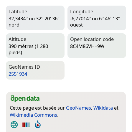
Latitude
Longitude
32,3434° ou 32° 20′ 36″
-6,77014° ou 6° 46′ 13″
nord
ouest
Altitude
Open location code
390 mètres (1 280
8C4M86VH+9W
pieds)
Geo­Names ID
2551934
Cette page est basée sur
GeoNames
,
Wikidata
et
Wikimedia Commons
.