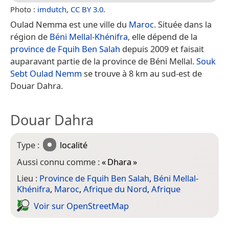
Photo :
imdutch
,
CC BY 3.0
.
Oulad Nemma est une ville du
Maroc
. Située dans la
région de
Béni Mellal-Khénifra
, elle dépend de la
province de Fquih Ben Salah
depuis 2009 et faisait
auparavant partie de la province de Béni Mellal.
Souk
Sebt Oulad Nemm
se trouve à 8 km au sud-est de
Douar Dahra.
Douar Dahra
Type :
localité
Aussi connu comme :
«
Dhara
»
Lieu :
Province de Fquih Ben Salah
,
Béni Mellal-
Khénifra
,
Maroc
,
Afrique du Nord
,
Afrique
Voir sur Open­Street­Map