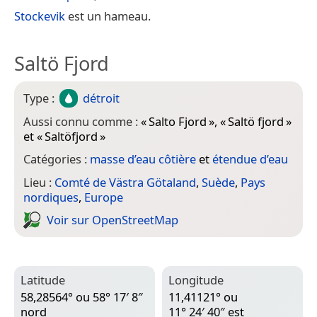
Stockevik
est un hameau.
Saltö Fjord
Type :
détroit
Aussi connu comme :
«
Salto Fjord
», «
Saltö fjord
»
et «
Saltöfjord
»
Catégories :
masse d’eau côtière
et
étendue d’eau
Lieu :
Comté de Västra Götaland
,
Suède
,
Pays
nordiques
,
Europe
Voir sur Open­Street­Map
Latitude
Longitude
58,28564° ou 58° 17′ 8″
11,41121° ou
nord
11° 24′ 40″ est