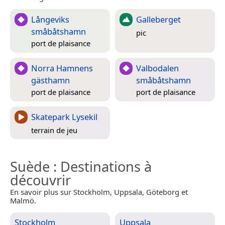
Långeviks
Galleberget
småbåtshamn
pic
port de plaisance
Norra Hamnens
Valbodalen
gästhamn
småbåtshamn
port de plaisance
port de plaisance
Skatepark Lysekil
terrain de jeu
Suède
: Destinations à
découvrir
En savoir plus sur Stockholm, Uppsala, Göteborg et
Malmö.
Stockholm
Uppsala