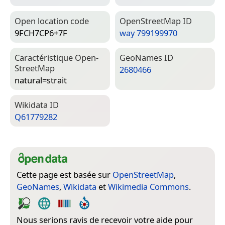
Open location code
Open­Street­Map ID
9FCH7CP6+7F
way 799199970
Caractéristique Open­
Geo­Names ID
Street­Map
2680466
natural=­strait
Wiki­data ID
Q61779282
Cette page est basée sur
OpenStreetMap
,
GeoNames
,
Wikidata
et
Wikimedia Commons
.
Nous serions ravis de recevoir votre aide pour