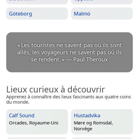
Göteborg
Malmö
«
Les touristes ne savent pas où ils sont
allés, les voyageurs ne savent pas où ils
se rendent.
»
—
Paul Theroux
Lieux curieux à découvrir
Apprenez à connaître des lieux fascinants aux quatre coins
du monde.
Calf Sound
Hustadvika
Orcades, Royaume-Uni
Møre og Romsdal,
Norvège