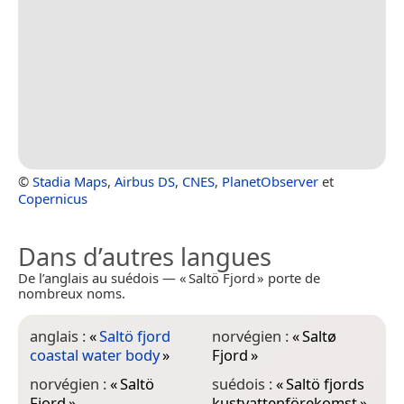
©
Stadia Maps
,
Airbus DS
,
CNES
,
PlanetObserver
et
Copernicus
Dans d’autres langues
De l’anglais au suédois — « Saltö Fjord » porte de
nombreux noms.
anglais :
«
Saltö fjord
norvégien :
«
Saltø
coastal water body
»
Fjord
»
norvégien :
«
Saltö
suédois :
«
Saltö fjords
Fjord
»
kustvattenförekomst
»