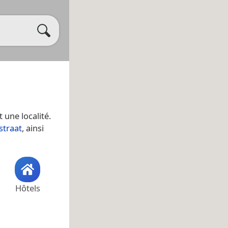
t une localité.
straat
, ainsi
Hôtels