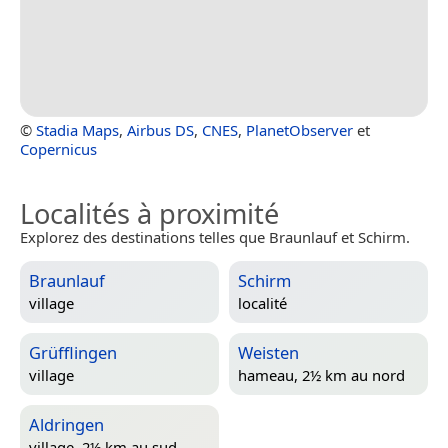
©
Stadia Maps
,
Airbus DS
,
CNES
,
PlanetObserver
et
Copernicus
Localités à proximité
Explorez des destinations telles que Braunlauf et Schirm.
Braunlauf
Schirm
village
localité
Grüfflingen
Weisten
village
hameau, 2½ km au nord
Aldringen
village, 2½ km au sud-