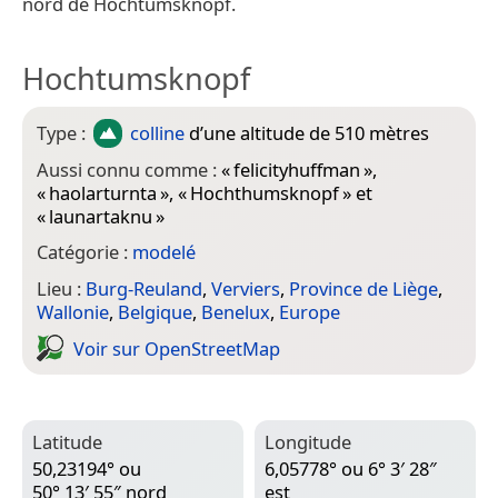
nord de Hochtumsknopf.
Hochtumsknopf
Type :
colline
d’une altitude de 510 mètres
Aussi connu comme :
«
felicityhuffman
»,
«
haolarturnta
», «
Hochthumsknopf
» et
«
launartaknu
»
Catégorie :
modelé
Lieu :
Burg-Reuland
,
Verviers
,
Province de Liège
,
Wallonie
,
Belgique
,
Benelux
,
Europe
Voir sur Open­Street­Map
Latitude
Longitude
50,23194° ou
6,05778° ou 6° 3′ 28″
50° 13′ 55″ nord
est