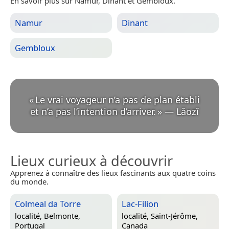
En savoir plus sur Namur, Dinant et Gembloux.
Namur
Dinant
Gembloux
«
Le vrai voyageur n’a pas de plan établi
et n’a pas l’intention d’arriver.
»
—
Lǎozǐ
Lieux curieux à découvrir
Apprenez à connaître des lieux fascinants aux quatre coins
du monde.
Colmeal da Torre
Lac-Filion
localité,
Belmonte,
localité,
Saint-Jérôme,
Portugal
Canada