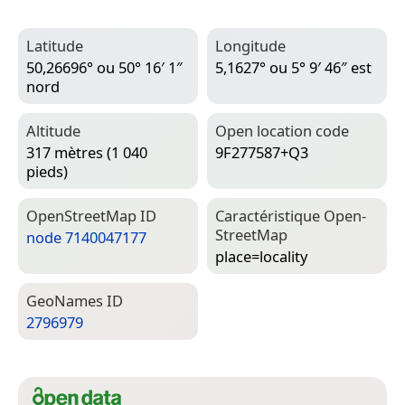
Latitude
Longitude
50,26696° ou 50° 16′ 1″
5,1627° ou 5° 9′ 46″ est
nord
Altitude
Open location code
317 mètres (1 040
9F277587+Q3
pieds)
Open­Street­Map ID
Caractéristique Open­
Street­Map
node 7140047177
place=­locality
Geo­Names ID
2796979