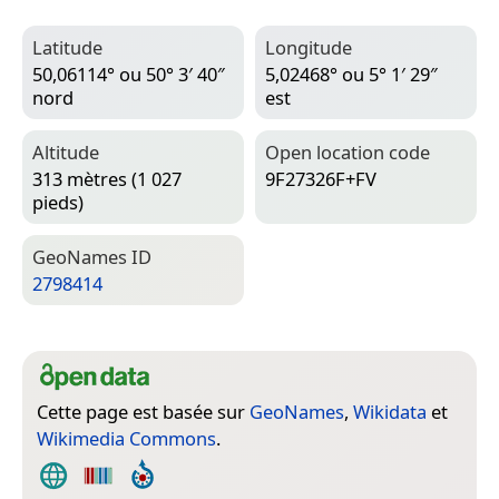
Latitude
Longitude
50,06114° ou 50° 3′ 40″
5,02468° ou 5° 1′ 29″
nord
est
Altitude
Open location code
313 mètres (1 027
9F27326F+FV
pieds)
Geo­Names ID
2798414
Cette page est basée sur
GeoNames
,
Wikidata
et
Wikimedia Commons
.