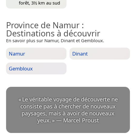
forêt, 3½ km au sud
Province de Namur
:
Destinations à découvrir
En savoir plus sur Namur, Dinant et Gembloux.
Namur
Dinant
Gembloux
«
Le véritable voyage de découverte ne
consiste pas à chercher de nouveaux
paysages, mais à avoir de nouveaux
yeux.
»
—
Marcel Proust