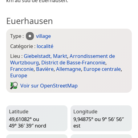
km au sud de Euerhausen.
Euerhausen
Type :
village
Catégorie :
localité
Lieu :
Giebelstadt, Markt
,
Arrondissement de
Wurtzbourg
,
District de Basse-Franconie
,
Franconie
,
Bavière
,
Allemagne
,
Europe centrale
,
Europe
Voir sur Open­Street­Map
Latitude
Longitude
49,61082° ou
9,94875° ou 9° 56′ 56″
49° 36′ 39″ nord
est