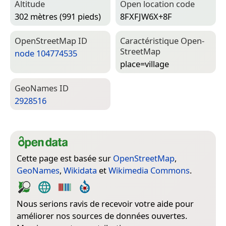
Altitude
Open location code
302 mètres (991 pieds)
8FXFJW6X+8F
Open­Street­Map ID
Caractéristique Open­
Street­Map
node 104774535
place=­village
Geo­Names ID
2928516
Cette page est basée sur
OpenStreetMap
,
GeoNames
,
Wikidata
et
Wikimedia Commons
.
Nous serions ravis de recevoir votre aide pour
améliorer nos sources de données ouvertes.