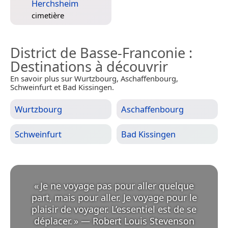
Herchsheim
cimetière
District de Basse-Franconie
:
Destinations à découvrir
En savoir plus sur Wurtzbourg, Aschaffenbourg,
Schweinfurt et Bad Kissingen.
Wurtzbourg
Aschaffenbourg
Schweinfurt
Bad Kissingen
«
Je ne voyage pas pour aller quelque
part, mais pour aller. Je voyage pour le
plaisir de voyager. L’essentiel est de se
déplacer.
»
—
Robert Louis Stevenson