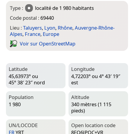
Type :
localité
de 1 980 habitants
Code postal :
69440
Lieu :
Taluyers
,
Lyon
,
Rhône
,
Auvergne-Rhône-
Alpes
,
France
,
Europe
Voir sur Open­Street­Map
Latitude
Longitude
45,63973° ou
4,72203° ou 4° 43′ 19″
45° 38′ 23″ nord
est
Population
Altitude
1 980
340 mètres (1 115
pieds)
UN/LOCODE
Open location code
FR
YRT
8FQ6JPQC+VR