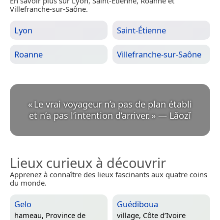
En savoir plus sur Lyon, Saint-Étienne, Roanne et
Villefranche-sur-Saône.
Lyon
Saint-Étienne
Roanne
Villefranche-sur-Saône
«
Le vrai voyageur n’a pas de plan établi
et n’a pas l’intention d’arriver.
»
—
Lǎozǐ
Lieux curieux à découvrir
Apprenez à connaître des lieux fascinants aux quatre coins
du monde.
Gelo
Guédiboua
hameau,
Province de
village,
Côte d’Ivoire