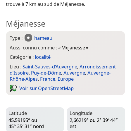
trouve à 7 km au sud de Méjanesse.
Méjanesse
Type :
hameau
Aussi connu comme :
«
Mejanesse
»
Catégorie :
localité
Lieu :
Saint-Sauves-d’Auvergne
,
Arrondissement
d’Issoire
,
Puy-de-Dôme
,
Auvergne
,
Auvergne-
Rhône-Alpes
,
France
,
Europe
Voir sur Open­Street­Map
Latitude
Longitude
45,59195° ou
2,66219° ou 2° 39′ 44″
45° 35′ 31″ nord
est