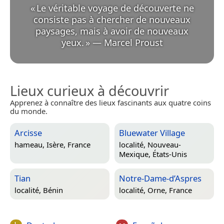
«
Le véritable voyage de découverte ne
consiste pas à chercher de nouveaux
paysages, mais à avoir de nouveaux
yeux.
»
—
Marcel Proust
Lieux curieux à découvrir
Apprenez à connaître des lieux fascinants aux quatre coins
du monde.
Arcisse
Bluewater Village
hameau,
Isère, France
localité,
Nouveau-
Mexique, États-Unis
Tian
Notre-Dame-d’Aspres
localité,
Bénin
localité,
Orne, France