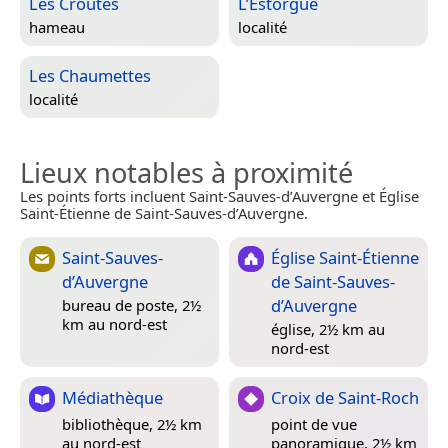
Les Croutes
L’Estorgue
hameau
localité
Les Chaumettes
localité
Lieux notables à proximité
Les points forts incluent Saint-Sauves-d’Auvergne et Église
Saint-Étienne de Saint-Sauves-d’Auvergne.
Saint-Sauves-
Église Saint-Étienne
d’Auvergne
de Saint-Sauves-
d’Auvergne
bureau de poste, 2½
km au nord-est
église, 2½ km au
nord-est
Médiathèque
Croix de Saint-Roch
bibliothèque, 2½ km
point de vue
au nord-est
panoramique, 2½ km