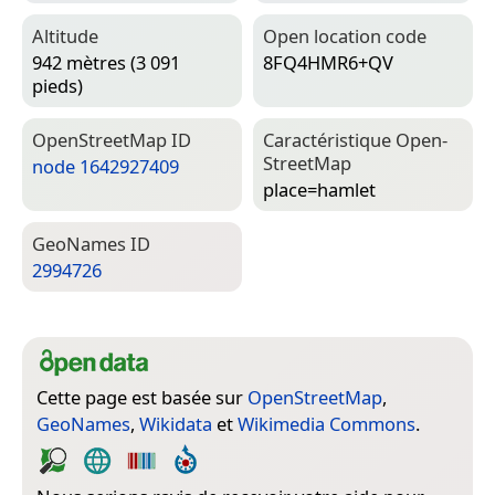
Altitude
Open location code
942 mètres (3 091
8FQ4HMR6+QV
pieds)
Open­Street­Map ID
Caractéristique Open­
Street­Map
node 1642927409
place=­hamlet
Geo­Names ID
2994726
Cette page est basée sur
OpenStreetMap
,
GeoNames
,
Wikidata
et
Wikimedia Commons
.