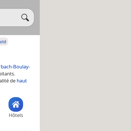
vold
rbach-Boulay-
bitants.
alité de
haut
Hôtels