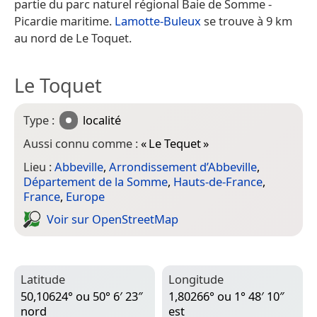
partie du parc naturel régional Baie de Somme -
Picardie maritime.
Lamotte-Buleux
se trouve à 9 km
au nord de Le Toquet.
Le Toquet
Type :
localité
Aussi connu comme :
«
Le Tequet
»
Lieu :
Abbeville
,
Arrondissement d’Abbeville
,
Département de la Somme
,
Hauts-de-France
,
France
,
Europe
Voir sur Open­Street­Map
Latitude
Longitude
50,10624° ou 50° 6′ 23″
1,80266° ou 1° 48′ 10″
nord
est