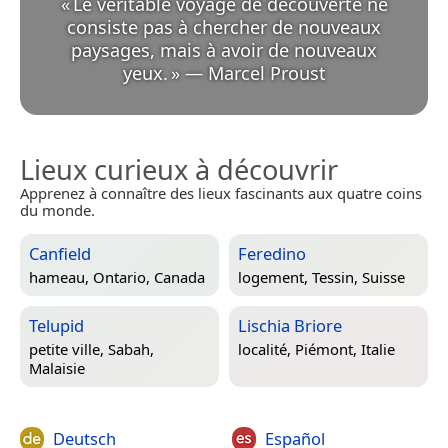
«
Le véritable voyage de découverte ne
consiste pas à chercher de nouveaux
paysages, mais à avoir de nouveaux
yeux.
»
—
Marcel Proust
Lieux curieux à découvrir
Apprenez à connaître des lieux fascinants aux quatre coins
du monde.
Canfield
Feredino
hameau,
Ontario, Canada
logement,
Tessin, Suisse
Telupid
Lischia Briore
petite ville,
Sabah,
localité,
Piémont, Italie
Malaisie
Deutsch
Español