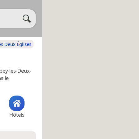
s Deux Églises
bey-les-Deux-
s le
Hôtels