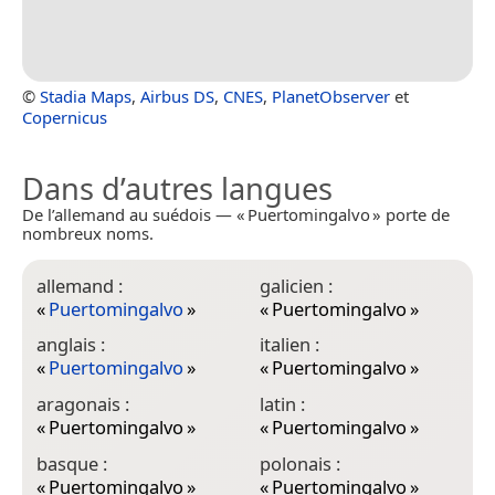
©
Stadia Maps
,
Airbus DS
,
CNES
,
PlanetObserver
et
Copernicus
Dans d’autres langues
De l’allemand au suédois — « Puertomingalvo » porte de
nombreux noms.
allemand :
galicien :
«
Puertomingalvo
»
«
Puertomingalvo
»
anglais :
italien :
«
Puertomingalvo
»
«
Puertomingalvo
»
aragonais :
latin :
«
Puertomingalvo
»
«
Puertomingalvo
»
basque :
polonais :
«
Puertomingalvo
»
«
Puertomingalvo
»