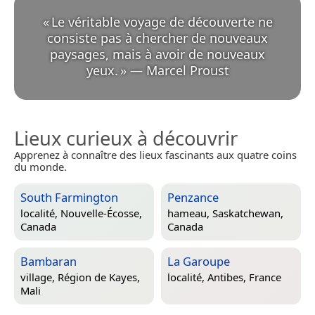
«
Le véritable voyage de découverte ne
consiste pas à chercher de nouveaux
paysages, mais à avoir de nouveaux
yeux.
»
—
Marcel Proust
Lieux curieux à découvrir
Apprenez à connaître des lieux fascinants aux quatre coins
du monde.
South Farmington
Penzance
localité,
Nouvelle-Écosse,
hameau,
Saskatchewan,
Canada
Canada
Bambaran
La Garoupe
village,
Région de Kayes,
localité,
Antibes, France
Mali