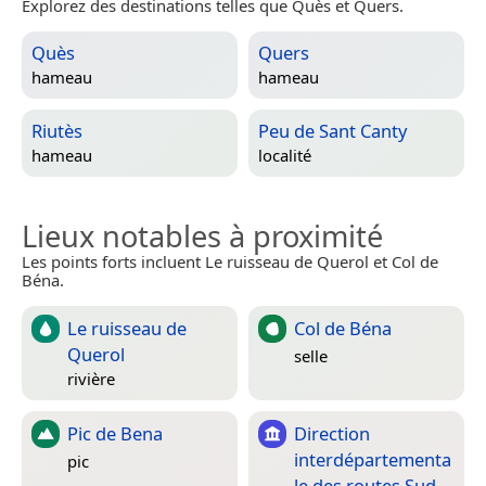
Explorez des destinations telles que Quès et Quers.
Quès
Quers
hameau
hameau
Riutès
Peu de Sant Canty
hameau
localité
Lieux notables à proximité
Les points forts incluent Le ruisseau de Querol et Col de
Béna.
Le ruisseau de
Col de Béna
Querol
selle
rivière
Pic de Bena
Direction
interdépartementa
pic
le des routes Sud-