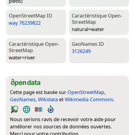
pieds)
Open­Street­Map ID
Caractéristique Open­
Street­Map
way 76239822
natural=­water
Caractéristique Open­
Geo­Names ID
Street­Map
3126249
water=­river
Cette page est basée sur
OpenStreetMap
,
GeoNames
,
Wikidata
et
Wikimedia Commons
.
Nous serions ravis de recevoir votre aide pour
améliorer nos sources de données ouvertes.
Merci pour votre contribution.