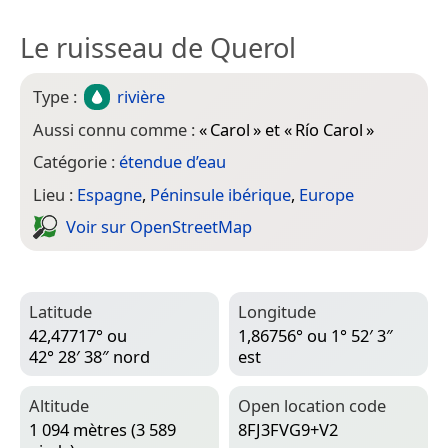
Le ruisseau de Querol
Type :
rivière
Aussi connu comme :
«
Carol
» et «
Río Carol
»
Catégorie :
étendue d’eau
Lieu :
Espagne
,
Péninsule ibérique
,
Europe
Voir sur Open­Street­Map
Latitude
Longitude
42,47717° ou
1,86756° ou 1° 52′ 3″
42° 28′ 38″ nord
est
Altitude
Open location code
1 094 mètres (3 589
8FJ3FVG9+V2