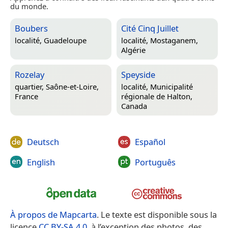
du monde.
Boubers
Cité Cinq Juillet
localité,
Guadeloupe
localité,
Mostaganem,
Algérie
Rozelay
Speyside
quartier,
Saône-et-Loire,
localité,
Municipalité
France
régionale de Halton,
Canada
Deutsch
Español
English
Português
À propos de Mapcarta
. Le texte est disponible sous la
licence
CC BY-SA 4.0
, à l’exception des photos, des