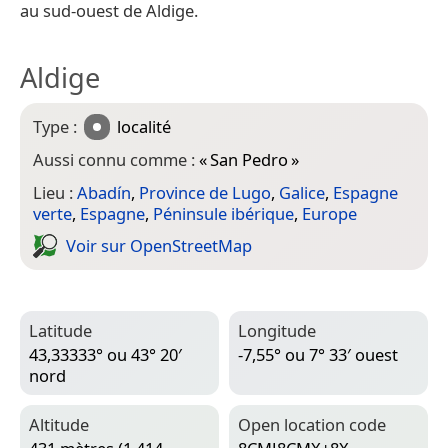
au sud-ouest de Aldige.
Aldige
Type :
localité
Aussi connu comme :
«
San Pedro
»
Lieu :
Abadín
,
Province de Lugo
,
Galice
,
Espagne
verte
,
Espagne
,
Péninsule ibérique
,
Europe
Voir sur Open­Street­Map
Latitude
Longitude
43,33333° ou 43° 20′
-7,55° ou 7° 33′ ouest
nord
Altitude
Open location code