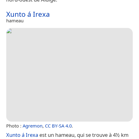
Xunto á Irexa
hameau
Photo :
Agremon
,
CC BY-SA 4.0
.
Xunto á Irexa
est un hameau, qui se trouve à 4½ km