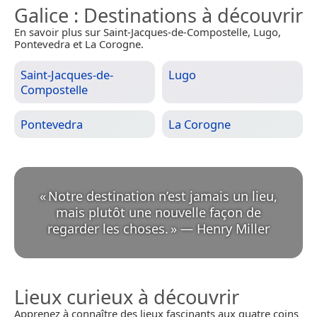
Galice
: Destinations à découvrir
En savoir plus sur Saint-Jacques-de-Compostelle, Lugo,
Pontevedra et La Corogne.
Saint-Jacques-de-
Lugo
Compostelle
Pontevedra
La Corogne
«
Notre destination n’est jamais un lieu,
mais plutôt une nouvelle façon de
regarder les choses.
»
—
Henry Miller
Lieux curieux à découvrir
Apprenez à connaître des lieux fascinants aux quatre coins