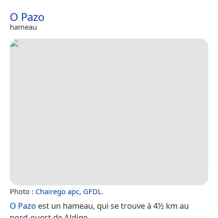
O Pazo
hameau
Photo :
Chairego apc
,
GFDL
.
O Pazo
est un hameau, qui se trouve à 4½ km au
nord-ouest de Aldige.