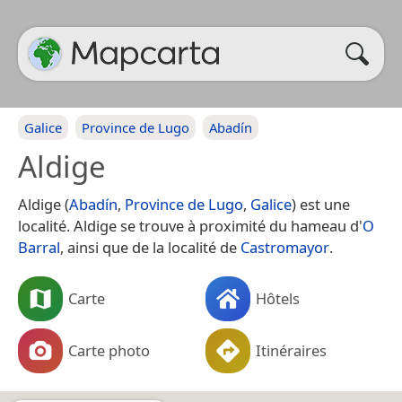
Galice
Province de Lugo
Abadín
Aldige
Aldige (
Abadín
,
Province de Lugo
,
Galice
) est une
localité. Aldige se trouve à proximité du hameau d'
O
Barral
, ainsi que de la localité de
Castromayor
.
Carte
Hôtels
Carte photo
Itinéraires