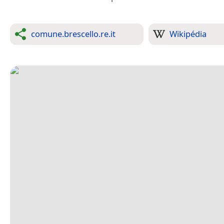
comune.brescello.re.it
Wikipédia