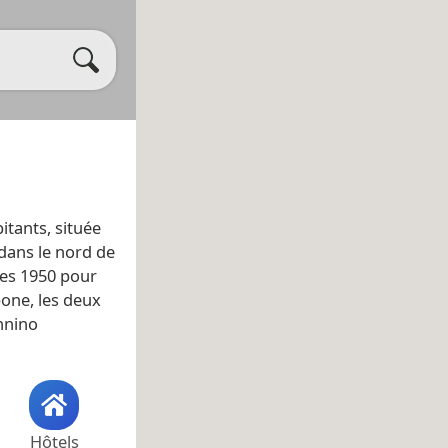
itants, située
 dans le nord de
ées 1950 pour
one, les deux
nnino
Hôtels