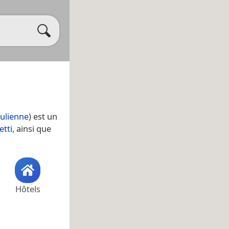
Julienne
) est un
etti
, ainsi que
Hôtels