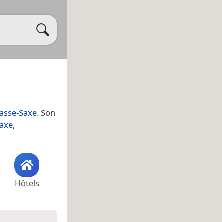
asse-Saxe
. Son
Saxe
,
Hôtels