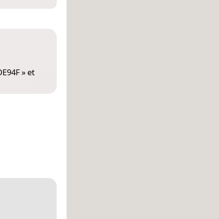
DE94F
» et