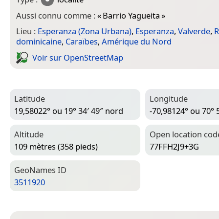
Aussi connu comme :
«
Barrio Yagueita
»
Lieu :
Esperanza (Zona Urbana)
,
Esperanza
,
Valverde
,
R
dominicaine
,
Caraïbes
,
Amérique du Nord
Voir sur Open­Street­Map
Latitude
Longitude
19,58022° ou 19° 34′ 49″ nord
-70,98124° ou 70° 
Altitude
Open location cod
109 mètres (358 pieds)
77FFH2J9+3G
Geo­Names ID
3511920