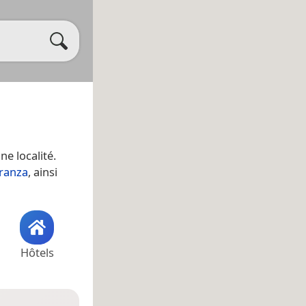
une localité.
ranza
, ainsi
Hôtels