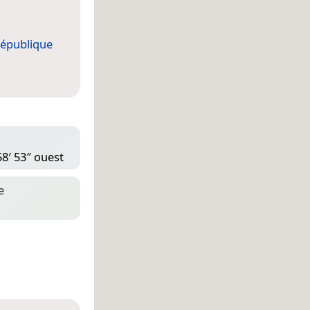
épublique
58′ 53″ ouest
e