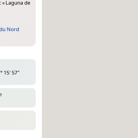
t «
Laguna de
du Nord
° 15′ 57″
e