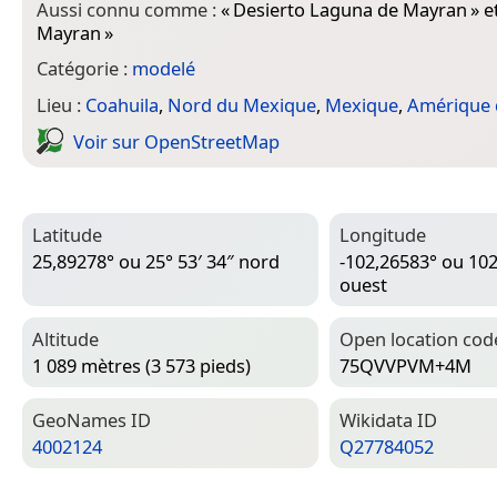
Aussi connu comme :
«
Desierto Laguna de Mayran
» e
Mayran
»
Catégorie :
modelé
Lieu :
Coahuila
,
Nord du Mexique
,
Mexique
,
Amérique 
Voir sur Open­Street­Map
Latitude
Longitude
25,89278° ou 25° 53′ 34″ nord
-102,26583° ou 102
ouest
Altitude
Open location cod
1 089 mètres (3 573 pieds)
75QVVPVM+4M
Geo­Names ID
Wiki­data ID
4002124
Q27784052