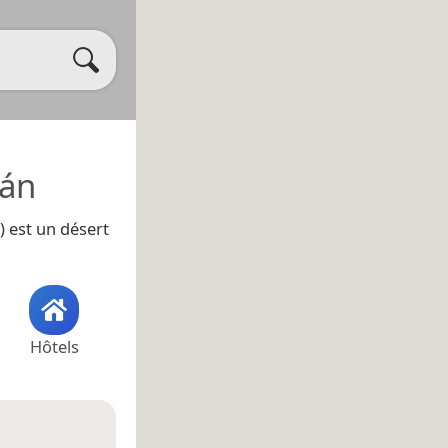
rán
) est un désert
Hôtels