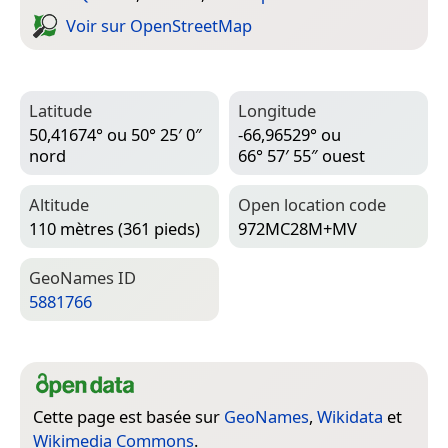
Voir sur Open­Street­Map
Latitude
Longitude
50,41674° ou 50° 25′ 0″
-66,96529° ou
nord
66° 57′ 55″ ouest
Altitude
Open location code
110 mètres (361 pieds)
972MC28M+MV
Geo­Names ID
5881766
Cette page est basée sur
GeoNames
,
Wikidata
et
Wikimedia Commons
.