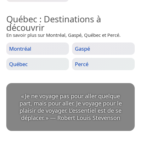
Québec
: Destinations à
découvrir
En savoir plus sur Montréal, Gaspé, Québec et Percé.
Montréal
Gaspé
Québec
Percé
«
Je ne voyage pas pour aller quelque
part, mais pour aller. Je voyage pour le
plaisir de voyager. L’essentiel est de se
déplacer.
»
—
Robert Louis Stevenson