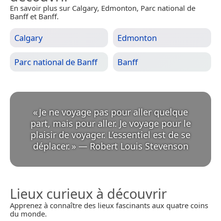
En savoir plus sur Calgary, Edmonton, Parc national de
Banff et Banff.
Calgary
Edmonton
Parc national de Banff
Banff
«
Je ne voyage pas pour aller quelque
part, mais pour aller. Je voyage pour le
plaisir de voyager. L’essentiel est de se
déplacer.
»
—
Robert Louis Stevenson
Lieux curieux à découvrir
Apprenez à connaître des lieux fascinants aux quatre coins
du monde.