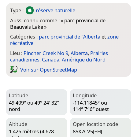
Type :
réserve naturelle
Aussi connu comme :
«
parc provincial de
Beauvais Lake
»
Catégories :
parc provincial de l’Alberta
et
zone
récréative
Lieu :
Pincher Creek No 9
,
Alberta
,
Prairies
canadiennes
,
Canada
,
Amérique du Nord
Voir sur Open­Street­Map
Latitude
Longitude
49,409° ou 49° 24′ 32″
-114,11845° ou
nord
114° 7′ 6″ ouest
Altitude
Open location code
1 426 mètres (4 678
85X7CV5J+HJ