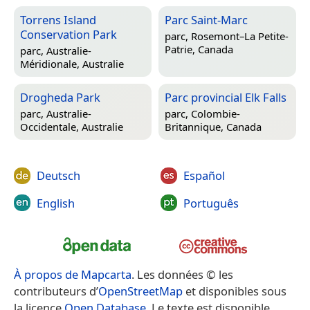
Torrens Island
Parc Saint-Marc
Conservation Park
parc,
Rosemont–La Petite-
Patrie, Canada
parc,
Australie-
Méridionale, Australie
Drogheda Park
Parc provincial Elk Falls
parc,
Australie-
parc,
Colombie-
Occidentale, Australie
Britannique, Canada
Deutsch
Español
English
Português
À propos de Mapcarta
. Les données © les
contributeurs d’
OpenStreetMap
et disponibles sous
la licence
Open Database
. Le texte est disponible