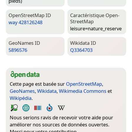
pieds)
Open­Street­Map ID
Caractéristique Open­
Street­Map
way 428126248
leisure=­nature_reserve
Geo­Names ID
Wiki­data ID
5896576
Q3364703
Cette page est basée sur
OpenStreetMap
,
GeoNames
,
Wikidata
,
Wikimedia Commons
et
Wikipédia
.
Nous serions ravis de recevoir votre aide pour
améliorer nos sources de données ouvertes.
Merci pour votre contribution.