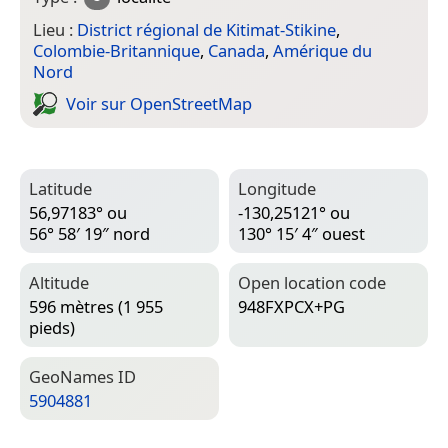
Lieu :
District régional de Kitimat-Stikine
,
Colombie-Britannique
,
Canada
,
Amérique du
Nord
Voir sur Open­Street­Map
Latitude
Longitude
56,97183° ou
-130,25121° ou
56° 58′ 19″ nord
130° 15′ 4″ ouest
Altitude
Open location code
596 mètres (1 955
948FXPCX+PG
pieds)
Geo­Names ID
5904881