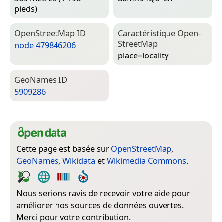
pieds)
Open­Street­Map ID
Caractéristique Open­
Street­Map
node 479846206
place=­locality
Geo­Names ID
5909286
Cette page est basée sur
OpenStreetMap
,
GeoNames
,
Wikidata
et
Wikimedia Commons
.
Nous serions ravis de recevoir votre aide pour
améliorer nos sources de données ouvertes.
Merci pour votre contribution.