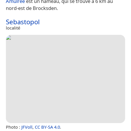
Amulree
est un hameau, qui se trouve à 6 km au
nord-est de Brocksden.
Sebastopol
localité
Photo :
JFVoll
,
CC BY-SA 4.0
.