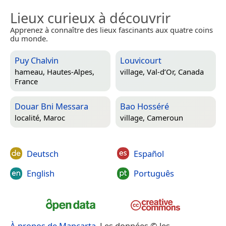
Lieux curieux à découvrir
Apprenez à connaître des lieux fascinants aux quatre coins
du monde.
Puy Chalvin
Louvicourt
hameau,
Hautes-Alpes,
village,
Val-d’Or, Canada
France
Douar Bni Messara
Bao Hosséré
localité,
Maroc
village,
Cameroun
Deutsch
Español
English
Português
À propos de Mapcarta
. Les données © les