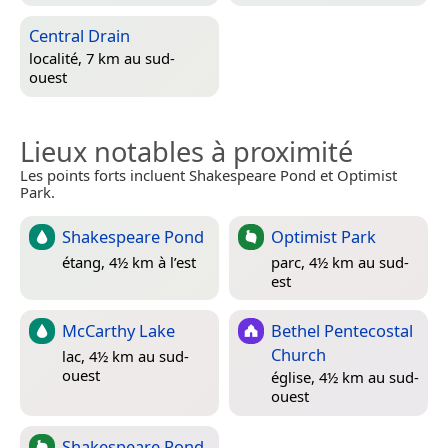
Central Drain
localité, 7 km au sud-
ouest
Lieux notables à proximité
Les points forts incluent Shakespeare Pond et Optimist
Park.
Shakespeare Pond
Optimist Park
étang, 4½ km à l’est
parc, 4½ km au sud-
est
McCarthy Lake
Bethel Pentecostal
Church
lac, 4½ km au sud-
ouest
église, 4½ km au sud-
ouest
Shakespeare Pond