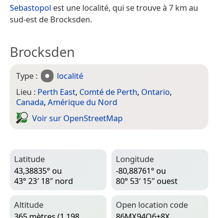
Sebastopol
est une localité, qui se trouve à 7 km au
sud-est de Brocksden.
Brocksden
Type :
localité
Lieu :
Perth East
,
Comté de Perth
,
Ontario
,
Canada
,
Amérique du Nord
Voir sur Open­Street­Map
Latitude
Longitude
43,38835° ou
-80,88761° ou
43° 23′ 18″ nord
80° 53′ 15″ ouest
Altitude
Open location code
365 mètres (1 198
86MX94Q6+8X