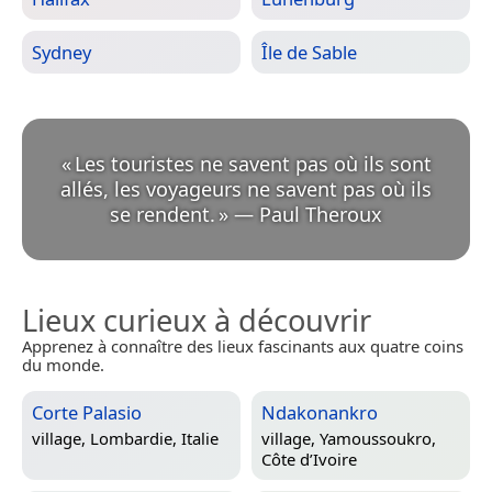
Sydney
Île de Sable
«
Les touristes ne savent pas où ils sont
allés, les voyageurs ne savent pas où ils
se rendent.
»
—
Paul Theroux
Lieux curieux à découvrir
Apprenez à connaître des lieux fascinants aux quatre coins
du monde.
Corte Palasio
Ndakonankro
village,
Lombardie, Italie
village,
Yamoussoukro,
Côte d’Ivoire