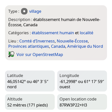
Type :
village
Description :
établissement humain de Nouvelle-
Écosse, Canada
Catégories :
établissement humain
et
localité
Lieu :
Comté d’Inverness
,
Nouvelle-Écosse
,
Provinces atlantiques
,
Canada
,
Amérique du Nord
Voir sur Open­Street­Map
Latitude
Longitude
46,05142° ou 46° 3′ 5″
-61,2998° ou 61° 17′ 59″
nord
ouest
Altitude
Open location code
52 mètres (171 pieds)
87RW3P22+H3