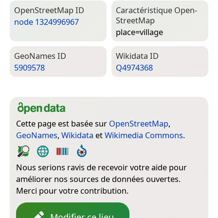
Open­Street­Map ID
Caractéristique Open­
Street­Map
node 1324996967
place=­village
Geo­Names ID
Wiki­data ID
5909578
Q4974368
Cette page est basée sur
OpenStreetMap
,
GeoNames
,
Wikidata
et
Wikimedia Commons
.
Nous serions ravis de recevoir votre aide pour
améliorer nos sources de données ouvertes.
Merci pour votre contribution.
Modifier ce lieu