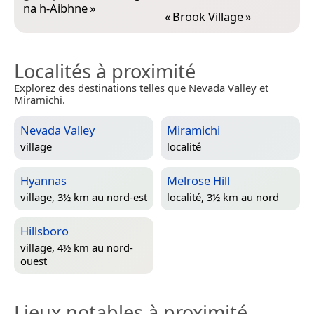
na h-Aibhne
»
«
Brook Village
»
Localités à proximité
Explorez des destinations telles que Nevada Valley et
Miramichi.
Nevada Valley
Miramichi
village
localité
Hyannas
Melrose Hill
village, 3½ km au nord-est
localité, 3½ km au nord
Hillsboro
village, 4½ km au nord-
ouest
Lieux notables à proximité