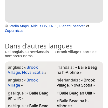
©
Stadia Maps
,
Airbus DS
,
CNES
,
PlanetObserver
et
Copernicus
Dans d’autres langues
De l’anglais au néerlandais — « Brook Village » porte de
nombreux noms.
anglais :
«
Brook
irlandais :
«
Baile Beag
Village, Nova Scotia
»
na h-Aibhne
»
anglais :
«
Brook
néerlandais :
«
Brook
Village
»
Village, Nova Scotia
»
gaélique :
«
Baile Beag
«
Baile Beag an Uillt
»
an Uillt
»
«
Baile Beag na h-
gaélique :
«
Baile Beag
Aibhne
»