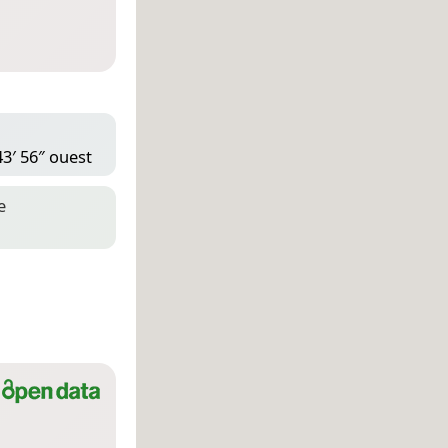
43′ 56″ ouest
e