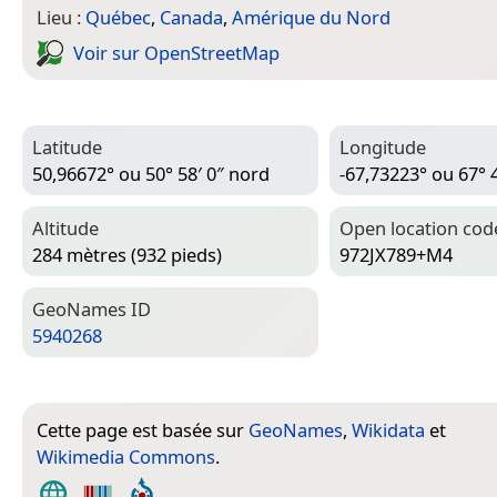
Lieu :
Québec
,
Canada
,
Amérique du Nord
Voir sur Open­Street­Map
Latitude
Longitude
50,96672° ou 50° 58′ 0″ nord
-67,73223° ou 67° 
Altitude
Open location cod
284 mètres (932 pieds)
972JX789+M4
Geo­Names ID
5940268
Cette page est basée sur
GeoNames
,
Wikidata
et
Wikimedia Commons
.