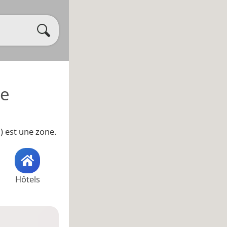
de
a
) est une zone.
Hôtels