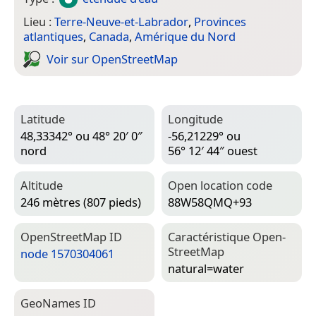
Lieu :
Terre-Neuve-et-Labrador
,
Provinces
atlantiques
,
Canada
,
Amérique du Nord
Voir sur Open­Street­Map
Latitude
Longitude
48,33342° ou 48° 20′ 0″
-56,21229° ou
nord
56° 12′ 44″ ouest
Altitude
Open location code
246 mètres (807 pieds)
88W58QMQ+93
Open­Street­Map ID
Caractéristique Open­
Street­Map
node 1570304061
natural=­water
Geo­Names ID