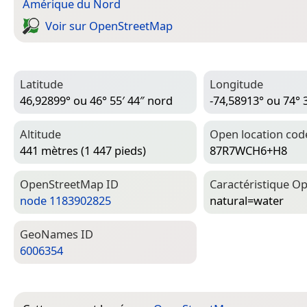
Amérique du Nord
Voir sur Open­Street­Map
Latitude
Longitude
46,92899° ou 46° 55′ 44″ nord
-74,58913° ou 74° 
Altitude
Open location cod
441 mètres (1 447 pieds)
87R7WCH6+H8
Open­Street­Map ID
Caractéristique Op
node 1183902825
natural=­water
Geo­Names ID
6006354