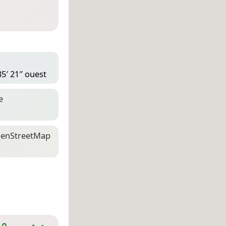
35′ 21″ ouest
e
en­Street­Map