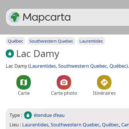
Québec
Southwestern Quebec
Laurentides
Lac Damy
Lac Damy (
Laurentides
,
Southwestern Quebec
,
Québec
).
Carte
Carte photo
Itinéraires
Type :
étendue d’eau
Lieu :
Laurentides
,
Southwestern Quebec
,
Québec
,
Ca