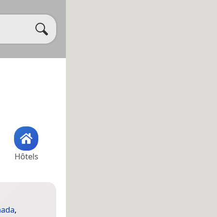
Hôtels
nada
,