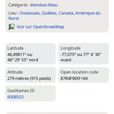
Catégorie :
étendue d’eau
Lieu :
Outaouais
,
Québec
,
Canada
,
Amérique du
Nord
Voir sur Open­Street­Map
Latitude
Longitude
46,49811° ou
-77,075° ou 77° 4′ 30″
46° 29′ 53″ nord
ouest
Altitude
Open location code
279 mètres (915 pieds)
87R4FWXF+6X
Geo­Names ID
6008553