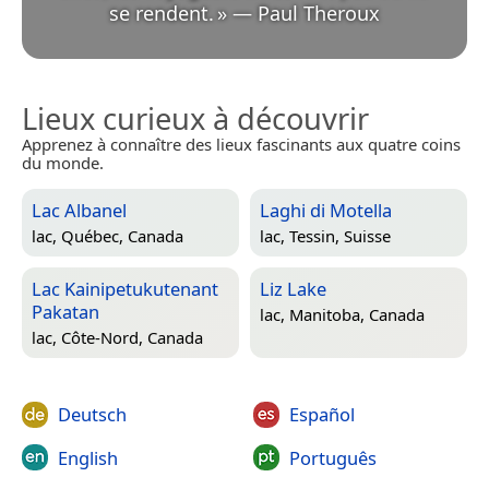
se rendent.
»
—
Paul Theroux
Lieux curieux à découvrir
Apprenez à connaître des lieux fascinants aux quatre coins
du monde.
Lac Albanel
Laghi di Motella
lac,
Québec, Canada
lac,
Tessin, Suisse
Lac Kainipetukutenant
Liz Lake
Pakatan
lac,
Manitoba, Canada
lac,
Côte-Nord, Canada
Deutsch
Español
English
Português