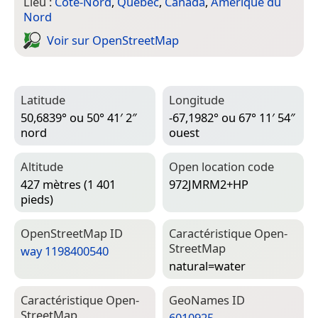
Lieu :
Côte-Nord
,
Québec
,
Canada
,
Amérique du
Nord
Voir sur Open­Street­Map
Latitude
Longitude
50,6839° ou 50° 41′ 2″
-67,1982° ou 67° 11′ 54″
nord
ouest
Altitude
Open location code
427 mètres (1 401
972JMRM2+HP
pieds)
Open­Street­Map ID
Caractéristique Open­
Street­Map
way 1198400540
natural=­water
Caractéristique Open­
Geo­Names ID
Street­Map
6010925