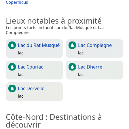
Copernicus
Lieux notables à proximité
Les points forts incluent Lac du Rat Musqué et Lac
Compiègne.
Lac du Rat Musqué
Lac Compiègne
lac
lac
Lac Couriac
Lac Dherre
lac
lac
Lac Dervelle
lac
Côte-Nord
: Destinations à
découvrir