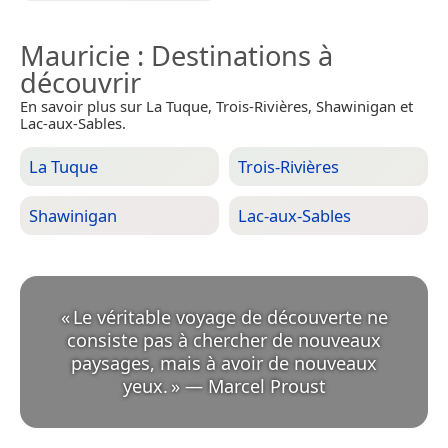
Mauricie
: Destinations à
découvrir
En savoir plus sur La Tuque, Trois-Rivières, Shawinigan et
Lac-aux-Sables.
La Tuque
Trois-Rivières
Shawinigan
Lac-aux-Sables
«
Le véritable voyage de découverte ne
consiste pas à chercher de nouveaux
paysages, mais à avoir de nouveaux
yeux.
»
—
Marcel Proust