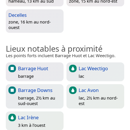
hameau, 13 km au sud
zone, 15 km au nord-est
Decelles
zone, 16 km au nord-
ouest
Lieux notables à proximité
Les points forts incluent Barrage Huot et Lac Weectigo.
Barrage Huot
Lac Weectigo
barrage
lac
Barrage Downs
Lac Avon
barrage, 2½ km au
lac, 2½ km au nord-
sud-ouest
est
Lac Irène
3 km à l’ouest