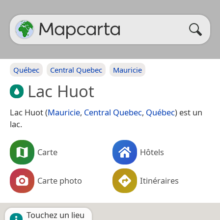
Québec
Central Quebec
Mauricie
Lac Huot
Lac Huot (
Mauricie
,
Central Quebec
,
Québec
) est un
lac.
Carte
Hôtels
Carte photo
Itinéraires
Touchez un lieu