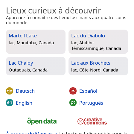
Lieux curieux à découvrir
Apprenez à connaître des lieux fascinants aux quatre coins
du monde.
Martell Lake
Lac du Diabolo
lac,
Manitoba, Canada
lac,
Abitibi-
Témiscamingue, Canada
Lac Chaloy
Lac aux Brochets
Outaouais, Canada
lac,
Côte-Nord, Canada
Deutsch
Español
English
Português
À propos de Mapcarta
. Le texte est disponible sous la