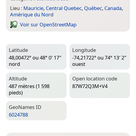
Lieu :
Mauricie
,
Central Quebec
,
Québec
,
Canada
,
Amérique du Nord
Voir sur Open­Street­Map
Latitude
Longitude
48,00472° ou 48° 0′ 17″
-74,21722° ou 74° 13′ 2″
nord
ouest
Altitude
Open location code
487 mètres (1 598
87W72Q3M+V4
pieds)
Geo­Names ID
6024788