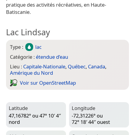
pratique des activités récréatives, en Haute-
Batiscanie.
Lac Lindsay
Type :
lac
Catégorie :
étendue d’eau
Lieu :
Capitale-Nationale
,
Québec
,
Canada
,
Amérique du Nord
Voir sur Open­Street­Map
Latitude
Longitude
47,16782° ou 47° 10′ 4″
-72,31226° ou
nord
72° 18′ 44″ ouest