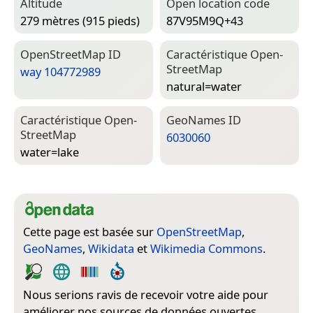
Altitude
Open location code
279 mètres (915 pieds)
87V95M9Q+43
Open­Street­Map ID
Caractéristique Open­
Street­Map
way 104772989
natural=­water
Caractéristique Open­
Geo­Names ID
Street­Map
6030060
water=­lake
Cette page est basée sur
OpenStreetMap
,
GeoNames
,
Wikidata
et
Wikimedia Commons
.
Nous serions ravis de recevoir votre aide pour
améliorer nos sources de données ouvertes.