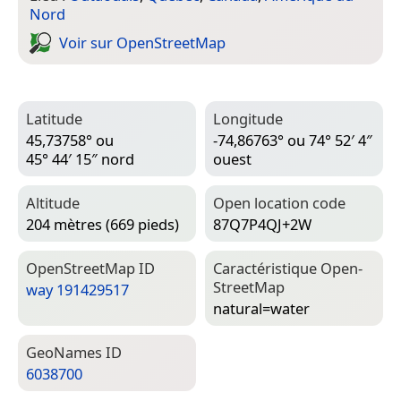
Nord
Voir sur Open­Street­Map
Latitude
Longitude
45,73758° ou
-74,86763° ou 74° 52′ 4″
45° 44′ 15″ nord
ouest
Altitude
Open location code
204 mètres (669 pieds)
87Q7P4QJ+2W
Open­Street­Map ID
Caractéristique Open­
Street­Map
way 191429517
natural=­water
Geo­Names ID
6038700