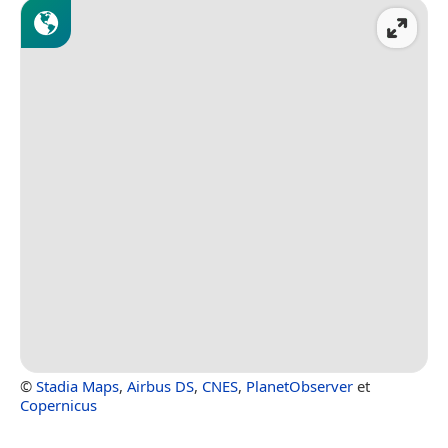
©
Stadia Maps
,
Airbus DS
,
CNES
,
PlanetObserver
et
Copernicus