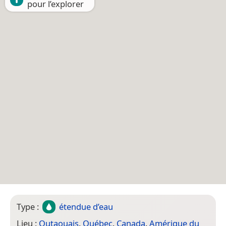
pour l’explorer
Type :
étendue d’eau
Lieu :
Outaouais
,
Québec
,
Canada
,
Amérique du