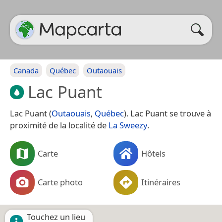
Canada
Québec
Outaouais
Lac Puant
Lac Puant (
Outaouais
,
Québec
). Lac Puant se trouve à
proximité de la localité de
La Sweezy
.
Carte
Hôtels
Carte photo
Itinéraires
Touchez un lieu