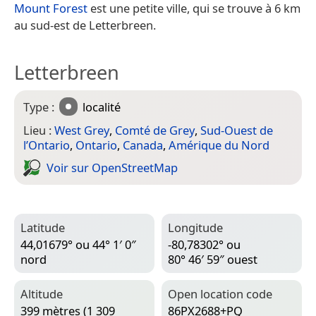
Mount Forest
est une petite ville, qui se trouve à 6 km
au sud-est de Letterbreen.
Letterbreen
Type :
localité
Lieu :
West Grey
,
Comté de Grey
,
Sud-Ouest de
l’Ontario
,
Ontario
,
Canada
,
Amérique du Nord
Voir sur Open­Street­Map
Latitude
Longitude
44,01679° ou 44° 1′ 0″
-80,78302° ou
nord
80° 46′ 59″ ouest
Altitude
Open location code
399 mètres (1 309
86PX2688+PQ