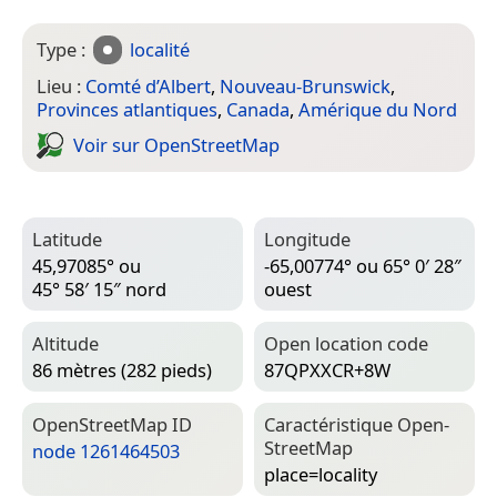
Type :
localité
Lieu :
Comté d’Albert
,
Nouveau-Brunswick
,
Provinces atlantiques
,
Canada
,
Amérique du Nord
Voir sur Open­Street­Map
Latitude
Longitude
45,97085° ou
-65,00774° ou 65° 0′ 28″
45° 58′ 15″ nord
ouest
Altitude
Open location code
86 mètres (282 pieds)
87QPXXCR+8W
Open­Street­Map ID
Caractéristique Open­
Street­Map
node 1261464503
place=­locality