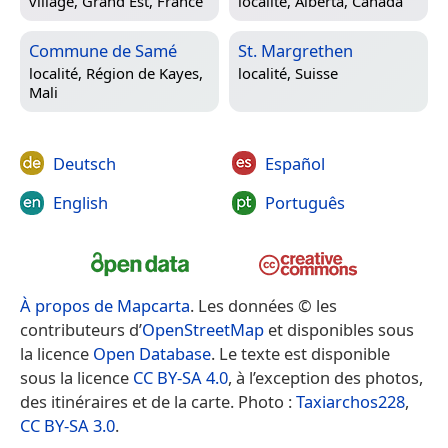
village,
Grand Est, France
localité,
Alberta, Canada
Commune de Samé
St. Margrethen
localité,
Région de Kayes,
localité,
Suisse
Mali
Deutsch
Español
English
Português
À propos de Mapcarta
. Les données © les
contributeurs d’
OpenStreetMap
et disponibles sous
la licence
Open Database
. Le texte est disponible
sous la licence
CC BY-SA 4.0
, à l’exception des photos,
des itinéraires et de la carte. Photo :
Taxiarchos228
,
CC BY-SA 3.0
.