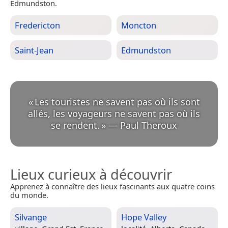
Edmundston.
Fredericton
Moncton
Saint-Jean
Edmundston
«
Les touristes ne savent pas où ils sont
allés, les voyageurs ne savent pas où ils
se rendent.
»
—
Paul Theroux
Lieux curieux à découvrir
Apprenez à connaître des lieux fascinants aux quatre coins
du monde.
Silvange
Hope Valley