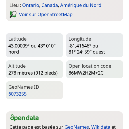
Lieu :
Ontario
,
Canada
,
Amérique du Nord
Voir sur Open­Street­Map
Latitude
Longitude
43,00009° ou 43° 0′ 0″
-81,41646° ou
nord
81° 24′ 59″ ouest
Altitude
Open location code
278 mètres (912 pieds)
86MW2H2M+2C
Geo­Names ID
6073255
Cette page est basée sur
GeoNames
,
Wikidata
et