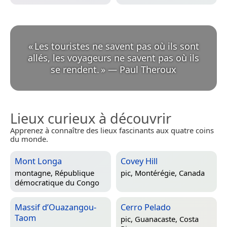
«
Les touristes ne savent pas où ils sont
allés, les voyageurs ne savent pas où ils
se rendent.
»
—
Paul Theroux
Lieux curieux à découvrir
Apprenez à connaître des lieux fascinants aux quatre coins
du monde.
Mont Longa
Covey Hill
montagne,
République
pic,
Montérégie, Canada
démocratique du Congo
Massif d’Ouazangou-
Cerro Pelado
Taom
pic,
Guanacaste, Costa