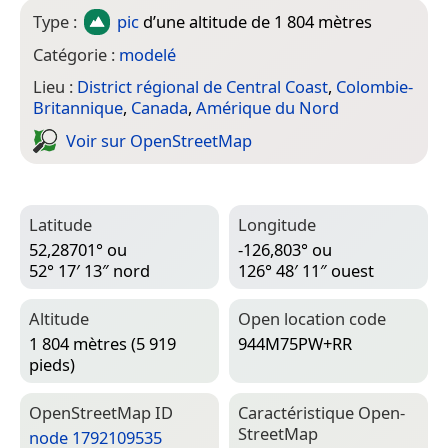
Type :
pic
d’une altitude de 1 804 mètres
Catégorie :
modelé
Lieu :
District régional de Central Coast
,
Colombie-
Britannique
,
Canada
,
Amérique du Nord
Voir sur Open­Street­Map
Latitude
Longitude
52,28701° ou
-126,803° ou
52° 17′ 13″ nord
126° 48′ 11″ ouest
Altitude
Open location code
1 804 mètres (5 919
944M75PW+RR
pieds)
Open­Street­Map ID
Caractéristique Open­
Street­Map
node 1792109535