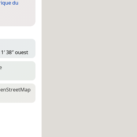
ique du
11′ 38″ ouest
e
en­Street­Map