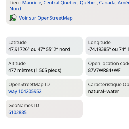
Lieu :
Mauricie
,
Central Quebec
,
Québec
,
Canada
,
Amér
Nord
Voir sur Open­Street­Map
Latitude
Longitude
47,91726° ou 47° 55′ 2″ nord
-74,19385° ou 74° 
Altitude
Open location cod
477 mètres (1 565 pieds)
87V7WR84+WF
Open­Street­Map ID
Caractéristique Op
way 104205952
natural=­water
Geo­Names ID
6102885