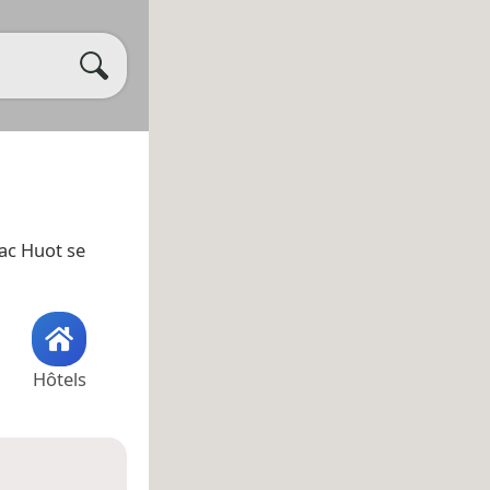
 lac Huot se
Hôtels