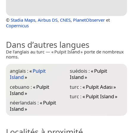
©
Stadia Maps
,
Airbus DS
,
CNES
,
PlanetObserver
et
Copernicus
Dans d’autres langues
De l’anglais au turc — « Pulpit Island » porte de nombreux
noms.
anglais :
«
Pulpit
suédois :
«
Pulpit
Island
»
Island
»
cebuano :
«
Pulpit
turc :
«
Pulpit Adası
»
Island
»
turc :
«
Pulpit Island
»
néerlandais :
«
Pulpit
Island
»
Localités à proximité