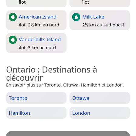
îlot
îlot
American Island
Milk Lake
îlot, 2½ km au nord
2½ km au sud-ouest
Vanderbilts Island
îlot, 3 km au nord
Ontario
: Destinations à
découvrir
En savoir plus sur Toronto, Ottawa, Hamilton et London.
Toronto
Ottawa
Hamilton
London