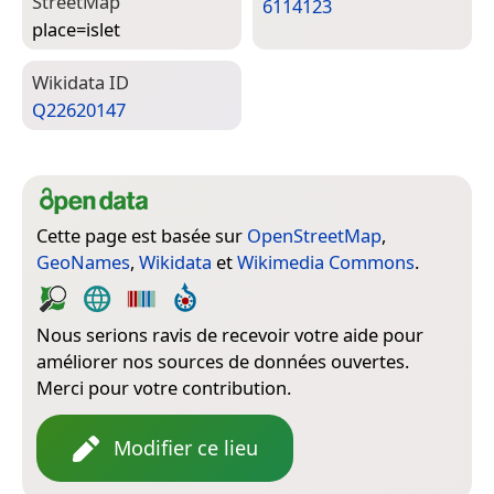
Street­Map
6114123
place=­islet
Wiki­data ID
Q22620147
Cette page est basée sur
OpenStreetMap
,
GeoNames
,
Wikidata
et
Wikimedia Commons
.
Nous serions ravis de recevoir votre aide pour
améliorer nos sources de données ouvertes.
Merci pour votre contribution.
Modifier ce lieu