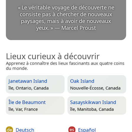
«
Le véritable voyage de découverte ne
consiste pas à chercher de nouveaux
paysages, mais à avoir de nouveaux
yeux.
»
—
Marcel Proust
Lieux curieux à découvrir
Apprenez à connaître des lieux fascinants aux quatre coins
du monde.
Janetawan Island
Oak Island
île,
Ontario, Canada
Nouvelle-Écosse, Canada
Île de Beaumont
Sasayskikwan Island
île,
Var, France
île,
Manitoba, Canada
Deutsch
Español