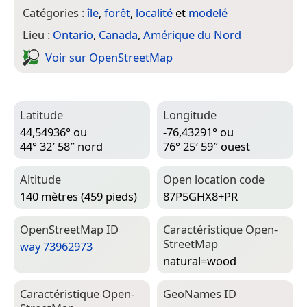
Catégories :
île
,
forêt
,
localité
et
modelé
Lieu :
Ontario
,
Canada
,
Amérique du Nord
Voir sur Open­Street­Map
Latitude
Longitude
44,54936° ou
-76,43291° ou
44° 32′ 58″ nord
76° 25′ 59″ ouest
Altitude
Open location code
140 mètres (459 pieds)
87P5GHX8+PR
Open­Street­Map ID
Caractéristique Open­
Street­Map
way 73962973
natural=­wood
Caractéristique Open­
Geo­Names ID