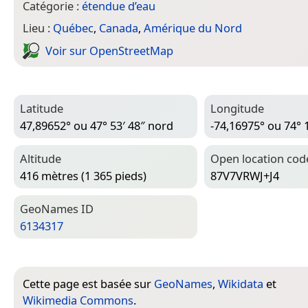
Catégorie :
étendue d’eau
Lieu :
Québec
,
Canada
,
Amérique du Nord
Voir sur Open­Street­Map
Latitude
Longitude
47,89652° ou 47° 53′ 48″ nord
-74,16975° ou 74° 
Altitude
Open location cod
416 mètres (1 365 pieds)
87V7VRWJ+J4
Geo­Names ID
6134317
Cette page est basée sur
GeoNames
,
Wikidata
et
Wikimedia Commons
.