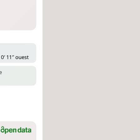
10′ 11″ ouest
e