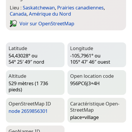
Lieu :
Saskatchewan
,
Prairies canadiennes
,
Canada
,
Amérique du Nord
Voir sur Open­Street­Map
Latitude
Longitude
54,43028° ou
-105,7961° ou
54° 25′ 49″ nord
105° 47′ 46″ ouest
Altitude
Open location code
529 mètres (1 736
956PC6J3+4H
pieds)
Open­Street­Map ID
Caractéristique Open­
Street­Map
node 2659856301
place=­village
Geo­Names ID