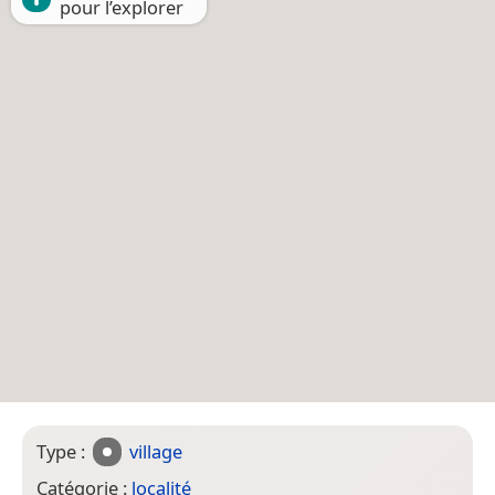
pour l’explorer
Type :
village
Catégorie :
localité