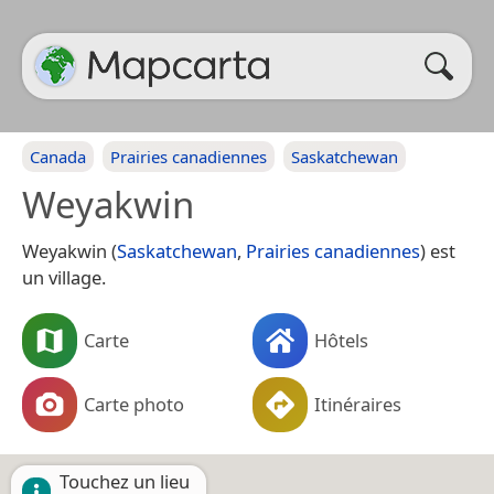
Canada
Prairies canadiennes
Saskatchewan
Weyakwin
Weyakwin (
Saskatchewan
,
Prairies canadiennes
) est
un village.
Carte
Hôtels
Carte photo
Itinéraires
Touchez un lieu