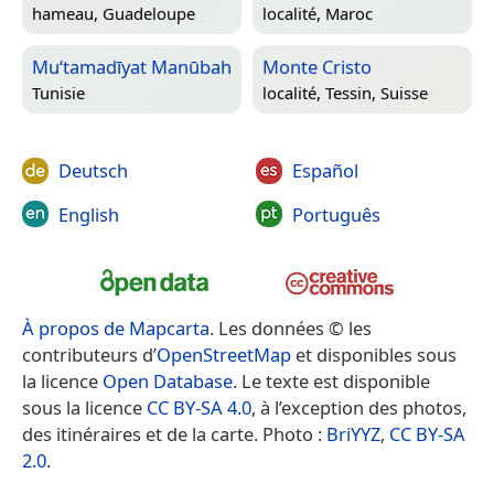
hameau,
Guadeloupe
localité,
Maroc
Mu‘tamadīyat Manūbah
Monte Cristo
Tunisie
localité,
Tessin, Suisse
Deutsch
Español
English
Português
À propos de Mapcarta
. Les données © les
contributeurs d’
OpenStreetMap
et disponibles sous
la licence
Open Database
. Le texte est disponible
sous la licence
CC BY-SA 4.0
, à l’exception des photos,
des itinéraires et de la carte. Photo :
BriYYZ
,
CC BY-SA
2.0
.