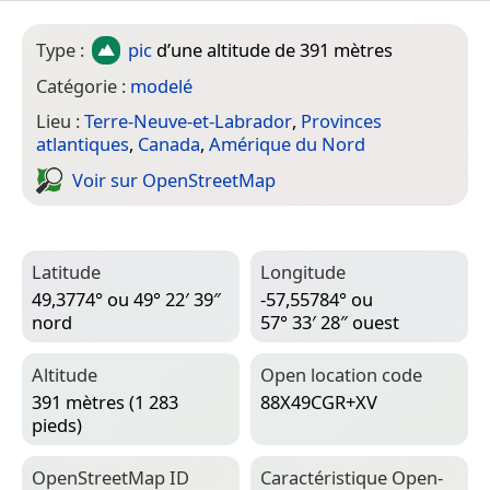
Type :
pic
d’une altitude de 391 mètres
Catégorie :
modelé
Lieu :
Terre-Neuve-et-Labrador
,
Provinces
atlantiques
,
Canada
,
Amérique du Nord
Voir sur Open­Street­Map
Latitude
Longitude
49,3774° ou 49° 22′ 39″
-57,55784° ou
nord
57° 33′ 28″ ouest
Altitude
Open location code
391 mètres (1 283
88X49CGR+XV
pieds)
Open­Street­Map ID
Caractéristique Open­