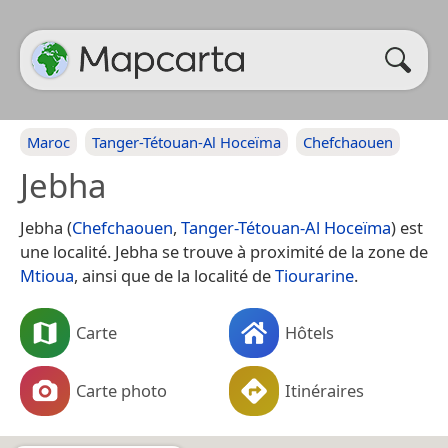
Maroc
Tanger-Tétouan-Al Hoceïma
Chefchaouen
Jebha
Jebha (
Chefchaouen
,
Tanger-Tétouan-Al Hoceïma
) est
une localité. Jebha se trouve à proximité de la zone de
Mtioua
, ainsi que de la localité de
Tiourarine
.
Carte
Hôtels
Carte photo
Itinéraires