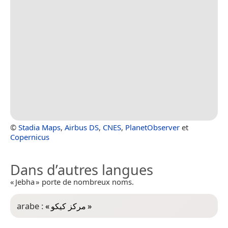
©
Stadia Maps
,
Airbus DS
,
CNES
,
PlanetObserver
et
Copernicus
Dans d’autres langues
« Jebha » porte de nombreux noms.
arabe :
«
مركز كيكو
»