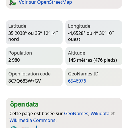
Voir sur Open­Street­Map
Latitude
Longitude
35,2038° ou 35° 12′ 14″
-4,6528° ou 4° 39′ 10″
nord
ouest
Population
Altitude
2 980
145 mètres (476 pieds)
Open location code
Geo­Names ID
8C7Q683W+GV
6546976
Cette page est basée sur
GeoNames
,
Wikidata
et
Wikimedia Commons
.