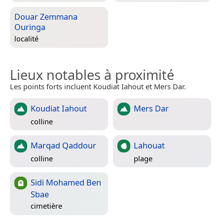
Douar Zemmana
Ouringa
localité
Lieux notables à proximité
Les points forts incluent Koudiat Iahout et Mers Dar.
Koudiat Iahout
Mers Dar
colline
Marqad Qaddour
Lahouat
colline
plage
Sidi Mohamed Ben
Sbae
cimetière