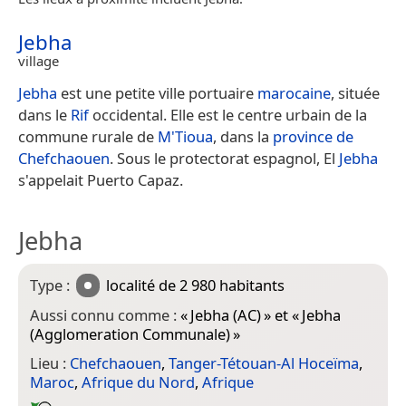
Jebha
village
Jebha
est une petite ville portuaire
marocaine
, située
dans le
Rif
occidental. Elle est le centre urbain de la
commune rurale de
M'Tioua
, dans la
province de
Chefchaouen
. Sous le protectorat espagnol, El
Jebha
s'appelait Puerto Capaz.
Jebha
Type :
localité
de 2 980 habitants
Aussi connu comme :
«
Jebha (AC)
» et «
Jebha
(Agglomeration Communale)
»
Lieu :
Chefchaouen
,
Tanger-Tétouan-Al Hoceïma
,
Maroc
,
Afrique du Nord
,
Afrique