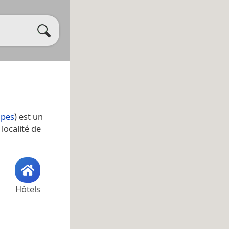
lpes
) est un
localité de
Hôtels