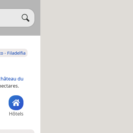
o - Filadelfia
château du
hectares.
Hôtels