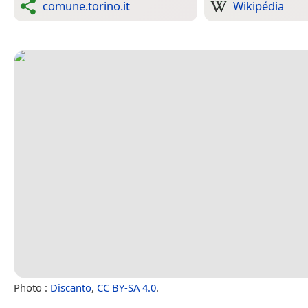
comune.torino.it
Wikipédia
Photo :
Discanto
,
CC BY-SA 4.0
.